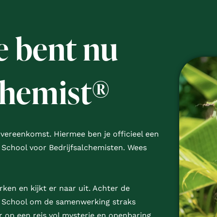
je bent nu
chemist®
ereenkomst. Hiermee ben je officieel een
 School voor Bedrijfsalchemisten. Wees
en en kijkt er naar uit. Achter de
e School om de samenwerking straks
r op een reis vol mysterie en openbaring,