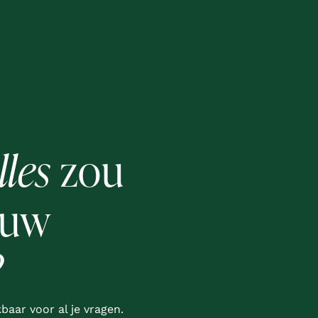
lles
zou
ouw
?
baar voor al je vragen.