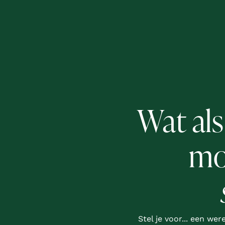
Wat als
mo
Stel je voor... een we