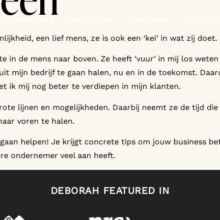
Veen
JFSALCHEMISTEN®
THE HOLY GRAIL
HOROSCOOP
DE ASTROLO
ijkheid, een lief mens, ze is ook een ‘kei’ in wat zij doet
te in de mens naar boven. Ze heeft ‘vuur’ in mij los wete
uit mijn bedrijf te gaan halen, nu en in de toekomst. Daa
t ik mij nog beter te verdiepen in mijn klanten.
rote lijnen en mogelijkheden. Daarbij neemt ze de tijd die 
naar voren te halen.
gaan helpen! Je krijgt concrete tips om jouw business be
ere ondernemer veel aan heeft.
DEBORAH FEATURED IN