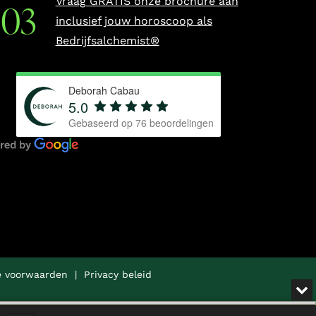
Vraag GRATIS onze brochure aan
inclusief jouw horoscoop als
Bedrijfsalchemist®
Deborah Cabau
5.0
Gebaseerd op
76
beoordelingen
 voorwaarden
|
Privacy beleid
MI