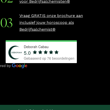
voor Bedrijfsalchemisten®
Vraag GRATIS onze brochure aan
inclusief jouw horoscoop als
Bedrijfsalchemist®
Deborah Cabau
5.0
Gebaseerd op
76
beoordelingen