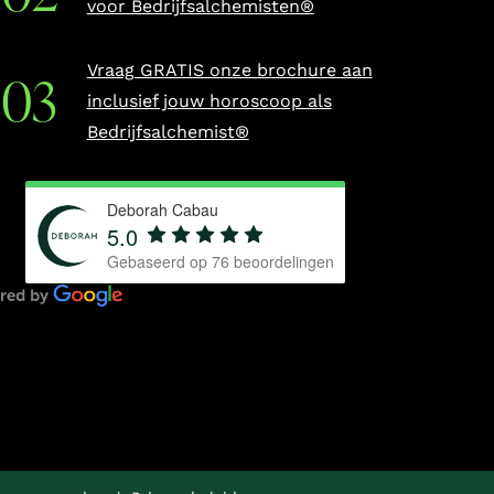
voor Bedrijfsalchemisten®
Vraag GRATIS onze brochure aan
inclusief jouw horoscoop als
Bedrijfsalchemist®
Deborah Cabau
5.0
Gebaseerd op
76
beoordelingen