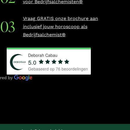
voor Bedrijfsalchemisten®
Vraag GRATIS onze brochure aan
inclusief jouw horoscoop als
Bedrijfsalchemist®
Deborah Cabau
5.0
Gebaseerd op
76
beoordelingen