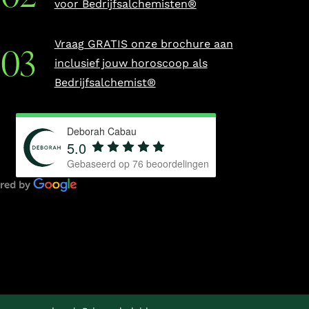
voor Bedrijfsalchemisten®
Vraag GRATIS onze brochure aan
inclusief jouw horoscoop als
Bedrijfsalchemist®
Deborah Cabau
5.0
Gebaseerd op
76
beoordelingen