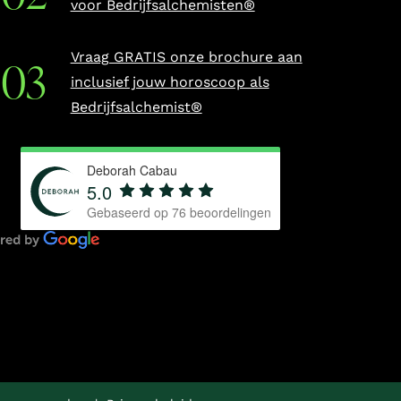
voor Bedrijfsalchemisten®
Vraag GRATIS onze brochure aan
inclusief jouw horoscoop als
Bedrijfsalchemist®
Deborah Cabau
5.0
Gebaseerd op
76
beoordelingen