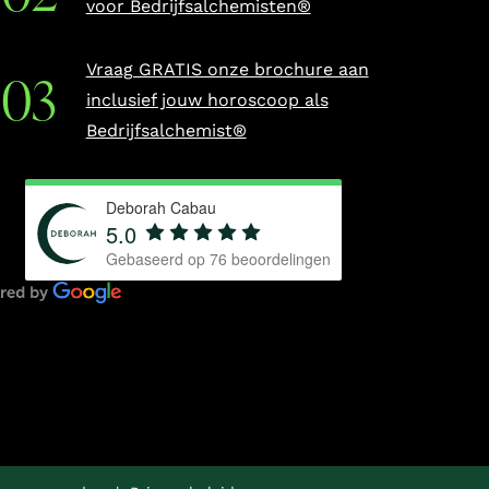
voor Bedrijfsalchemisten®
Vraag GRATIS onze brochure aan
inclusief jouw horoscoop als
Bedrijfsalchemist®
Deborah Cabau
5.0
Gebaseerd op
76
beoordelingen