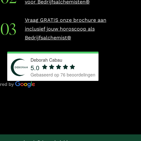
voor Bedrijfsalchemisten®
Vraag GRATIS onze brochure aan
inclusief jouw horoscoop als
Bedrijfsalchemist®
Deborah Cabau
5.0
Gebaseerd op
76
beoordelingen