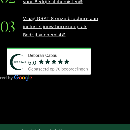
voor Bedrijfsalchemisten®
Vraag GRATIS onze brochure aan
inclusief jouw horoscoop als
Bedrijfsalchemist®
Deborah Cabau
5.0
Gebaseerd op
76
beoordelingen