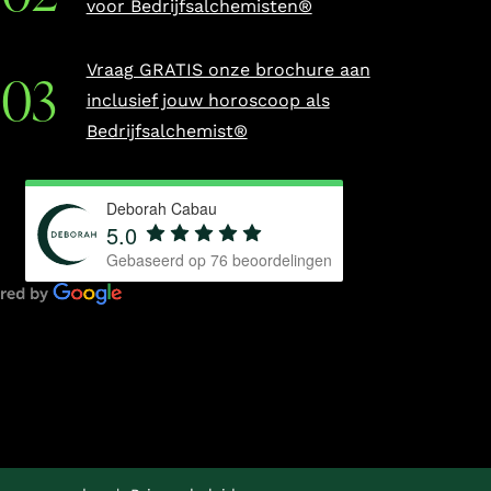
voor Bedrijfsalchemisten®
Vraag GRATIS onze brochure aan
inclusief jouw horoscoop als
Bedrijfsalchemist®
Deborah Cabau
5.0
Gebaseerd op
76
beoordelingen