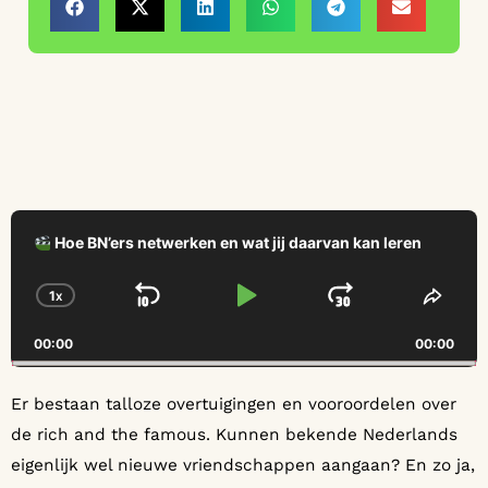
Audio
Player
Hoe BN’ers netwerken en wat jij daarvan kan leren
1
X
SKIP BACKWARD
PLAY PAUSE
JUMP FO
CHANGE PLAYBACK RATE
SHAR
00:00
00:00
Er bestaan talloze overtuigingen en vooroordelen over
de rich and the famous. Kunnen bekende Nederlands
eigenlijk wel nieuwe vriendschappen aangaan? En zo ja,