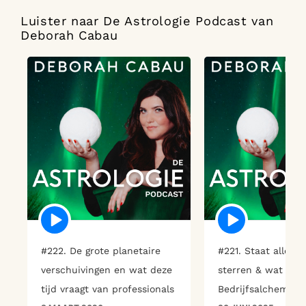
Luister naar De Astrologie Podcast van
Deborah Cabau
Episode
Episode
play
play
icon
icon
#222. De grote planetaire
#221. Staat alles i
verschuivingen en wat deze
sterren & wat zijn
tijd vraagt van professionals
Bedrijfsalchemist