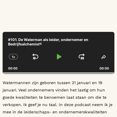
Audio
Player
#101. De Waterman als leider, ondernemer en
Bedrijfsalchemist®
1
X
SKIP BACKWARD
PLAY PAUSE
JUMP FO
CHANGE PLAYBACK RATE
SHAR
00:00
00:00
Watermannen zijn geboren tussen 21 januari en 19
januari. Veel ondernemers vinden het lastig om hun
goede kwaliteiten te benoemen laat staan om die te
verkopen. Ik geef je nu taal. In deze podcast neem ik je
mee in de leiderschaps- en ondernemerskwaliteiten