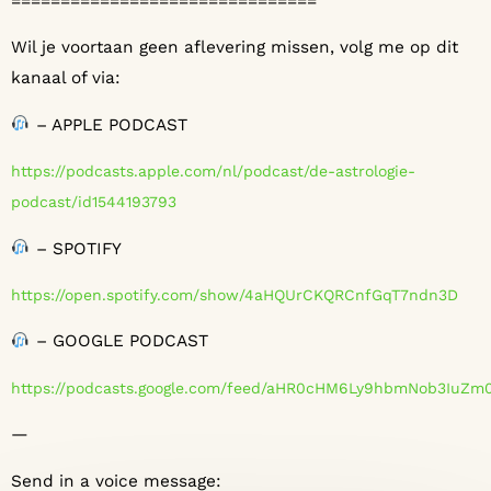
===============================
Wil je voortaan geen aflevering missen, volg me op dit
kanaal of via:
– APPLE PODCAST
⁠⁠⁠⁠⁠⁠⁠https://podcasts.apple.com/nl/podcast/de-astrologie-
podcast/id1544193793⁠⁠⁠⁠⁠⁠⁠
– SPOTIFY
⁠⁠⁠⁠⁠⁠⁠https://open.spotify.com/show/4aHQUrCKQRCnfGqT7ndn3D⁠⁠⁠⁠⁠⁠⁠
– GOOGLE PODCAST
⁠⁠⁠⁠⁠⁠⁠https://podcasts.google.com/feed/aHR0cHM6Ly9hbmNob3
—
Send in a voice message: