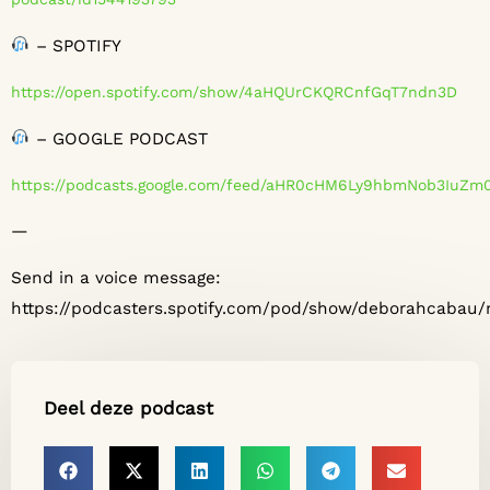
– SPOTIFY
⁠⁠⁠⁠⁠⁠⁠⁠⁠⁠⁠⁠⁠⁠⁠⁠⁠⁠⁠⁠⁠⁠⁠⁠⁠⁠⁠⁠⁠⁠⁠⁠⁠⁠⁠⁠⁠⁠⁠⁠⁠⁠⁠https://open.spotify.com/show/4aHQUrCKQRCnfGqT7ndn3D⁠⁠⁠⁠⁠⁠⁠⁠⁠⁠⁠⁠⁠⁠⁠⁠⁠⁠⁠⁠⁠⁠⁠⁠⁠⁠⁠⁠⁠⁠⁠⁠⁠⁠⁠⁠⁠⁠⁠⁠⁠⁠⁠
– GOOGLE PODCAST
⁠⁠⁠⁠⁠⁠⁠⁠⁠⁠⁠⁠⁠⁠⁠⁠⁠⁠⁠⁠⁠⁠⁠⁠⁠⁠⁠⁠⁠⁠⁠⁠⁠⁠⁠⁠⁠⁠⁠⁠⁠⁠⁠https://podcasts.google.com/feed/aHR0cHM6
—
Send in a voice message:
https://podcasters.spotify.com/pod/show/deborahcabau
Deel deze podcast