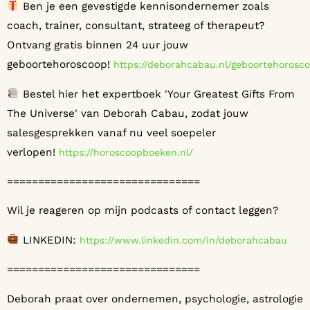
Ben je een gevestigde kennisondernemer zoals
coach, trainer, consultant, strateeg of therapeut?
Ontvang gratis binnen 24 uur jouw
geboortehoroscoop!
⁠⁠⁠⁠⁠⁠⁠⁠⁠⁠⁠⁠⁠⁠⁠⁠⁠⁠⁠⁠⁠⁠⁠⁠⁠⁠⁠⁠⁠⁠⁠⁠⁠⁠⁠⁠⁠⁠⁠⁠⁠⁠⁠https://deborahcabau.nl/geboortehoroscoop/⁠⁠⁠⁠⁠⁠⁠⁠⁠⁠⁠⁠⁠⁠⁠⁠⁠⁠⁠⁠⁠⁠⁠⁠⁠⁠⁠⁠⁠⁠⁠⁠⁠
Bestel hier het expertboek 'Your Greatest Gifts From
The Universe' van Deborah Cabau, zodat jouw
salesgesprekken vanaf nu veel soepeler
verlopen!
⁠⁠⁠⁠⁠⁠⁠⁠⁠⁠⁠⁠⁠⁠⁠⁠⁠⁠⁠⁠⁠⁠⁠⁠⁠⁠⁠⁠⁠⁠⁠⁠⁠⁠⁠⁠⁠⁠⁠⁠⁠⁠⁠https://horoscoopboeken.nl/⁠⁠⁠⁠⁠⁠⁠⁠⁠⁠⁠⁠⁠⁠⁠⁠⁠⁠⁠⁠⁠⁠⁠⁠⁠⁠⁠⁠⁠⁠⁠⁠⁠⁠⁠⁠⁠⁠⁠⁠⁠⁠⁠
===============================
Wil je reageren op mijn podcasts of contact leggen?
LINKEDIN:
⁠⁠⁠⁠⁠⁠⁠⁠⁠⁠⁠⁠⁠⁠⁠⁠⁠⁠⁠⁠⁠⁠⁠⁠⁠⁠⁠⁠⁠⁠⁠⁠⁠⁠⁠⁠⁠⁠⁠⁠⁠⁠⁠https://www.linkedin.com/in/deborahcabau ⁠⁠⁠⁠⁠⁠⁠⁠⁠⁠⁠⁠⁠⁠⁠⁠⁠⁠⁠⁠⁠⁠⁠⁠⁠⁠⁠⁠⁠⁠⁠⁠⁠⁠⁠⁠⁠⁠⁠⁠⁠⁠⁠
===============================
Deborah praat over ondernemen, psychologie, astrologie