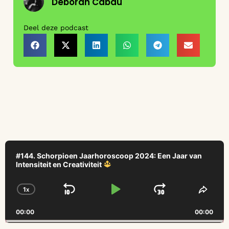
Deborah Cabau
Deel deze podcast
Audio
Player
#144. Schorpioen Jaarhoroscoop 2024: Een Jaar van
Intensiteit en Creativiteit
1
X
SKIP BACKWARD
PLAY PAUSE
JUMP FO
CHANGE PLAYBACK RATE
SHAR
00:00
00:00