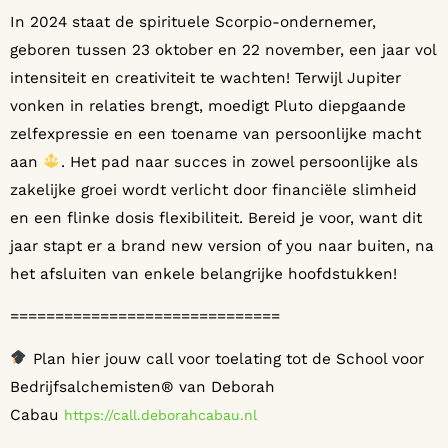
In 2024 staat de spirituele Scorpio-ondernemer,
geboren tussen 23 oktober en 22 november, een jaar vol
intensiteit en creativiteit te wachten! Terwijl Jupiter
vonken in relaties brengt, moedigt Pluto diepgaande
zelfexpressie en een toename van persoonlijke macht
aan
. Het pad naar succes in zowel persoonlijke als
zakelijke groei wordt verlicht door financiële slimheid
en een flinke dosis flexibiliteit. Bereid je voor, want dit
jaar stapt er a brand new version of you naar buiten, na
het afsluiten van enkele belangrijke hoofdstukken!
==============================
Plan hier jouw call voor toelating tot de School voor
Bedrijfsalchemisten® van Deborah
Cabau
⁠⁠⁠⁠⁠⁠⁠⁠⁠⁠⁠⁠⁠⁠⁠⁠⁠⁠⁠⁠⁠⁠⁠⁠⁠⁠⁠⁠⁠⁠⁠⁠⁠⁠⁠⁠⁠⁠⁠⁠⁠⁠⁠https://call.deborahcabau.nl⁠⁠⁠⁠⁠⁠⁠⁠⁠⁠⁠⁠⁠⁠⁠⁠⁠⁠⁠⁠⁠⁠⁠⁠⁠⁠⁠⁠⁠⁠⁠⁠⁠⁠⁠⁠⁠⁠⁠⁠⁠⁠⁠