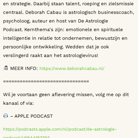
en strategie. Daarbij staan talent, roeping en zielsmissie
centraal. Deborah Cabau is astrologisch businesscoach,
psycholoog, auteur en host van De Astrologie
Podcast. Kernthema's zijn: emotionele en spirituele
intelligentie in relatie tot ondernemen, bewustzijn en
persoonlijke ontwikkeling. Wedden dat je ook
verslingerd raakt aan het astrologievirus!
MEER INFO:
⁠⁠⁠⁠⁠⁠⁠⁠⁠⁠⁠⁠⁠⁠⁠⁠⁠⁠⁠⁠⁠⁠⁠⁠⁠⁠⁠⁠⁠⁠⁠⁠⁠⁠⁠⁠⁠⁠⁠⁠⁠⁠⁠https://www.deborahcabau.nl/ ⁠⁠⁠⁠⁠⁠⁠⁠⁠⁠⁠⁠⁠⁠⁠⁠⁠⁠⁠⁠⁠⁠⁠⁠⁠⁠⁠⁠⁠⁠⁠⁠⁠⁠⁠⁠⁠⁠⁠⁠⁠⁠⁠
===============================
Wil je voortaan geen aflevering missen, volg me op dit
kanaal of via:
– APPLE PODCAST
⁠⁠⁠⁠⁠⁠⁠⁠⁠⁠⁠⁠⁠⁠⁠⁠⁠⁠⁠⁠⁠⁠⁠⁠⁠⁠⁠⁠⁠⁠⁠⁠⁠⁠⁠⁠⁠⁠⁠⁠⁠⁠⁠https://podcasts.apple.com/nl/podcast/de-astrologie-
podcast/id1544193793⁠⁠⁠⁠⁠⁠⁠⁠⁠⁠⁠⁠⁠⁠⁠⁠⁠⁠⁠⁠⁠⁠⁠⁠⁠⁠⁠⁠⁠⁠⁠⁠⁠⁠⁠⁠⁠⁠⁠⁠⁠⁠⁠