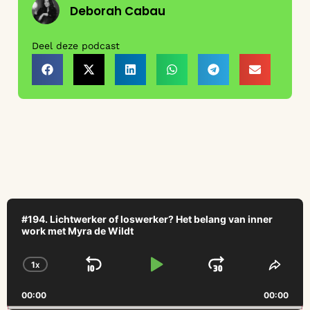
Deborah Cabau
Deel deze podcast
Audio
Player
#194. Lichtwerker of loswerker? Het belang van inner
work met Myra de Wildt
1
X
SKIP BACKWARD
PLAY PAUSE
JUMP FO
CHANGE PLAYBACK RATE
SHAR
00:00
00:00