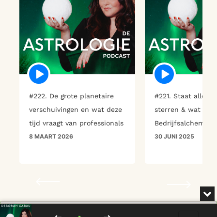
Episode
Episode
play
play
icon
icon
#222. De grote planetaire
#221. Staat alles i
verschuivingen en wat deze
sterren & wat zijn
tijd vraagt van professionals
Bedrijfsalchemist
8 MAART 2026
30 JUNI 2025
MI
Audio
Player