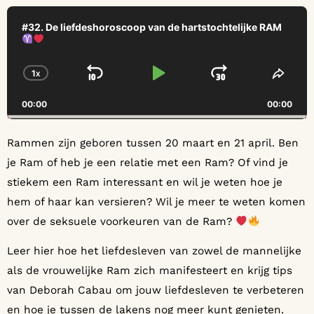
Audio
Player
#32. De liefdeshoroscoop van de hartstochtelijke RAM
1
X
SKIP BACKWARD
PLAY PAUSE
JUMP FO
CHANGE PLAYBACK RATE
SHAR
00:00
00:00
Rammen zijn geboren tussen 20 maart en 21 april. Ben
je Ram of heb je een relatie met een Ram? Of vind je
stiekem een Ram interessant en wil je weten hoe je
hem of haar kan versieren? Wil je meer te weten komen
over de seksuele voorkeuren van de Ram?
Leer hier hoe het liefdesleven van zowel de mannelijke
als de vrouwelijke Ram zich manifesteert en krijg tips
van Deborah Cabau om jouw liefdesleven te verbeteren
en hoe je tussen de lakens nog meer kunt genieten.