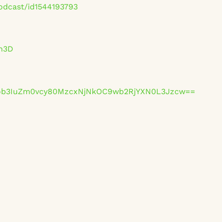
odcast/id1544193793
dn3D
mNob3IuZm0vcy80MzcxNjNkOC9wb2RjYXN0L3Jzcw==