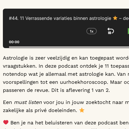
Audio
Player
#44. 11 Verrassende variaties binnen astrologie
– de
1
X
SKI
CHANGE PLA
00:00
Astrologie is zeer veelzijdig en kan toegepast word
vraagstukken. In deze podcast ontdek je 11 toepassin
notendop wat je allemaal met astrologie kan. Van r
voorspellingen tot een uurhoekhoroscoop. Maar ook
passeren de revue. Dit is aflevering 1 van 2.
Een
must listen
voor jou in jouw zoektocht naar me
zakelijke als privé doeleinden.
Ben je na het beluisteren van deze podcast ben