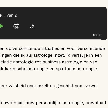
el 1 van 2
P BACKWARD
PLAY PAUSE
JUMP FORWARD
YBACK RATE
SHARE THIS EPISODE
00:00
en op verschillende situaties en voor verschillende
gen die ik als astrologe inzet. Ik vertel je in een
elatie astrologie tot business astrologie en van
 karmische astrologie en spirituele astrologie
er wijsheid over jezelf en geschikt voor zowel
ieuwd naar jouw persoonlijke astrologie, download