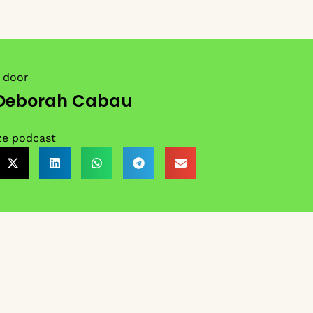
 door
Deborah Cabau
ze podcast