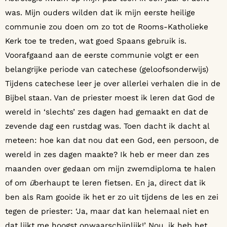
was. Mijn ouders wilden dat ik mijn eerste heilige
communie zou doen om zo tot de Rooms-Katholieke
Kerk toe te treden, wat goed Spaans gebruik is.
Voorafgaand aan de eerste communie volgt er een
belangrijke periode van catechese (geloofsonderwijs)
Tijdens catechese leer je over allerlei verhalen die in de
Bijbel staan. Van de priester moest ik leren dat God de
wereld in ‘slechts’ zes dagen had gemaakt en dat de
zevende dag een rustdag was. Toen dacht ik dacht al
meteen: hoe kan dat nou dat een God, een persoon, de
wereld in zes dagen maakte? Ik heb er meer dan zes
maanden over gedaan om mijn zwemdiploma te halen
of om
ü
berhaupt te leren fietsen. En ja, direct dat ik
ben als Ram gooide ik het er zo uit tijdens de les en zei
tegen de priester: ‘Ja, maar dat kan helemaal niet en
dat lijkt me hoogst onwaarschijnlijk!’ Nou, ik heb het