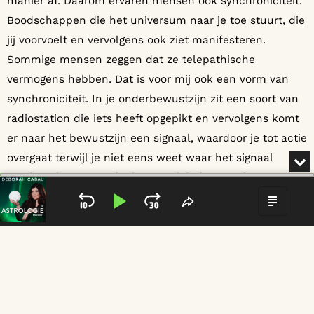
manier af. Daarom ervaren mensen ook synchroniciteit.
Boodschappen die het universum naar je toe stuurt, die
jij voorvoelt en vervolgens ook ziet manifesteren.
Sommige mensen zeggen dat ze telepathische
vermogens hebben. Dat is voor mij ook een vorm van
synchroniciteit. In je onderbewustzijn zit een soort van
radiostation die iets heeft opgepikt en vervolgens komt
er naar het bewustzijn een signaal, waardoor je tot actie
overgaat terwijl je niet eens weet waar het signaal
MI
vandaan kwam. Zo denk en voel ik dat astrologie een
Audio
Player
hele mooie manier is om naar de werkelijkheid te kijken
SKIP BACKWARD
PLAY PAUSE
JUMP FORWARD
SHARE THIS EPIS
SHOW
en ook dingen te duiden. Ik vind het fantastisch om jou
mee te nemen in mijn wereld en jou veel meer daarover
te vertellen.
DE ASTROLOGIE PODCAST
BUSINESS ASTROLOGIE VOOR