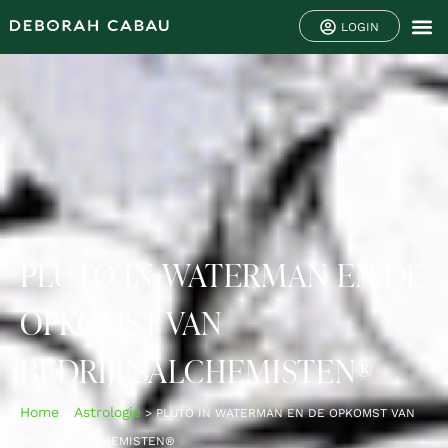
LOGIN
PLUTO IN WATERMAN EN DE
OPKOMST VAN
BEDRIJFSALCHEMISTEN®
Home
Astrologie
>
>
PLUTO IN WATERMAN EN DE OPKOMST VAN
BEDRIJFSALCHEMISTEN®