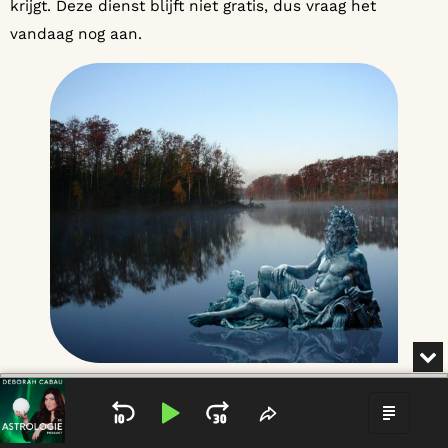
krijgt. Deze dienst blijft niet gratis, dus vraag het
vandaag nog aan.
MI
Audio
Player
SKIP BACKWARD
PLAY PAUSE
JUMP FORWARD
SHARE THIS EPIS
SHOW
WATERMAN MAAKT ONS