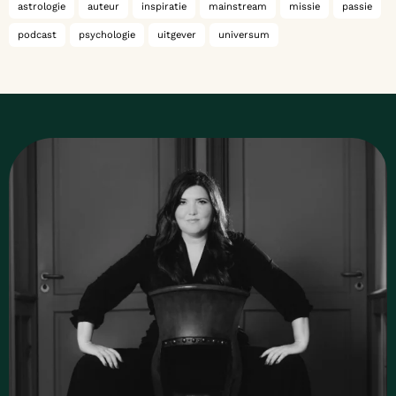
astrologie
auteur
inspiratie
mainstream
missie
passie
podcast
psychologie
uitgever
universum