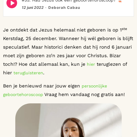
Episode
#55. Had Jezus ook een geboortehoroscoop?
play
12 juni 2022
Deborah Cabau
icon
ste
Je ontdekt dat Jezus helemaal niet geboren is op 1
Kerstdag, 25 december. Wanneer hij wél geboren is blijft
speculatief. Maar historici denken dat hij rond 6 januari
moet zijn geboren zo’n zes jaar voor Christus. Bizar
toch!? Hoe dat allemaal kan, kun je
teruglezen of
hier
hier
.
terugluisteren
Ben je benieuwd naar jouw eigen
persoonlijke
Vraag hem vandaag nog gratis aan!
geboortehoroscoop