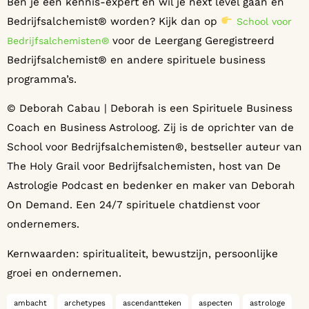
Ben je een kennis-expert en wil je next level gaan en
Bedrijfsalchemist® worden? Kijk dan op
School voor
voor de Leergang Geregistreerd
Bedrijfsalchemisten®
Bedrijfsalchemist® en andere spirituele business
programma’s.
© Deborah Cabau | Deborah is een Spirituele Business
Coach en Business Astroloog. Zij is de oprichter van de
School voor Bedrijfsalchemisten®️, bestseller auteur van
The Holy Grail voor Bedrijfsalchemisten, host van De
Astrologie Podcast en bedenker en maker van Deborah
On Demand. Een 24/7 spirituele chatdienst voor
ondernemers.
Kernwaarden: spiritualiteit, bewustzijn, persoonlijke
groei en ondernemen.
ambacht
archetypes
ascendantteken
aspecten
astrologe