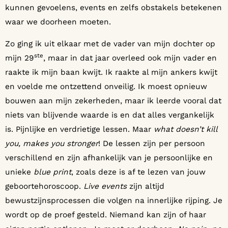
kunnen gevoelens, events en zelfs obstakels betekenen
waar we doorheen moeten.
Zo ging ik uit elkaar met de vader van mijn dochter op
ste
mijn 29
, maar in dat jaar overleed ook mijn vader en
raakte ik mijn baan kwijt. Ik raakte al mijn ankers kwijt
en voelde me ontzettend onveilig. Ik moest opnieuw
bouwen aan mijn zekerheden, maar ik leerde vooral dat
niets van blijvende waarde is en dat alles vergankelijk
is. Pijnlijke en verdrietige lessen. Maar
what doesn’t kill
you, makes you stronger
! De lessen zijn per persoon
verschillend en zijn afhankelijk van je persoonlijke en
unieke
blue print
, zoals deze is af te lezen van jouw
geboortehoroscoop.
Live events
zijn altijd
bewustzijnsprocessen die volgen na innerlijke rijping. Je
wordt op de proef gesteld. Niemand kan zijn of haar