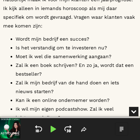
Ik kijk alleen in iemands horoscoop als mij daar
specifiek om wordt gevraagd. Vragen waar klanten vaak
mee komen zijn:
Wordt mijn bedrijf een succes?
Is het verstandig om te investeren nu?
Moet ik wel die samenwerking aangaan?
Zal ik een boek schrijven? En zo ja, wordt dat een
bestseller?
Zal ik mijn bedrijf van de hand doen en iets
nieuws starten?
Kan ik een online ondernemer worden?
Ik wil mijn eigen podcastshow. Zal ik veel
MI
luisteraars krijgen?
Audio
Player
Zal ik mijn prijzen verhogen?
SKIP BACKWARD
PLAY PAUSE
JUMP FORWARD
SHARE THIS EPIS
SHOW
Uurhoekastrologie lijkt dus veel op voorspellende