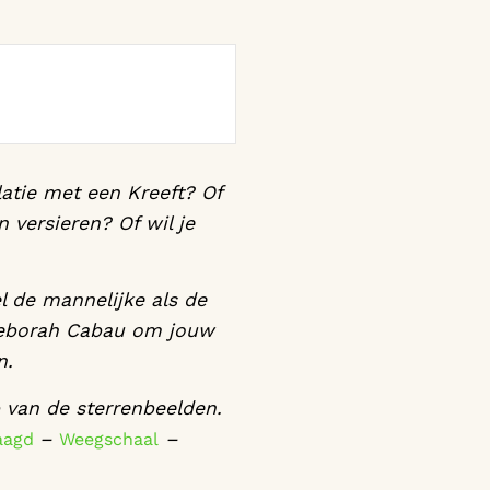
elatie met een Kreeft? Of
 versieren? Of wil je
l de mannelijke als de
n Deborah Cabau om jouw
n.
p van de sterrenbeelden.
–
–
aagd
Weegschaal