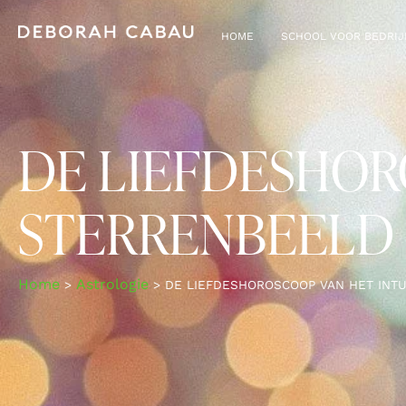
HOME
SCHOOL VOOR BEDRI
DE LIEFDESHOR
STERRENBEELD
Home
Astrologie
>
>
DE LIEFDESHOROSCOOP VAN HET INTU