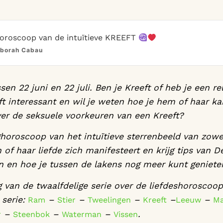
horoscoop van de intuïtieve KREEFT
borah Cabau
sen 22 juni en 22 juli. Ben je Kreeft of heb je een r
t interessant en wil je weten hoe je hem of haar kan
r de seksuele voorkeuren van een Kreeft?
horoscoop van het intuïtieve sterrenbeeld van zowe
jn of haar liefde zich manifesteert en krijg tips va
en en hoe je tussen de lakens nog meer kunt geniete
ng van de twaalfdelige serie over de liefdeshoroscoo
 serie:
–
–
–
–
–
Ram
Stier
Tweelingen
Kreeft
Leeuw
M
–
–
–
.
r
Steenbok
Waterman
Vissen