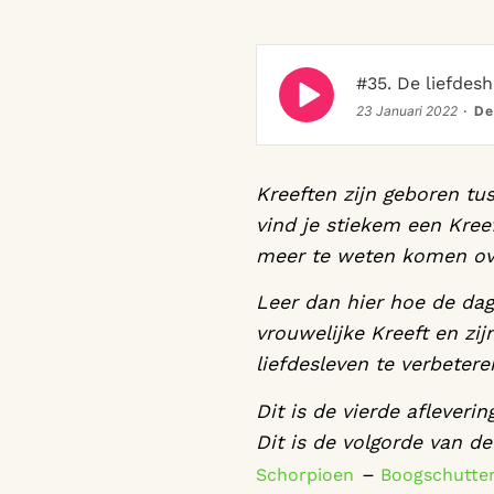
Episode
#35. De liefdes
play
23 Januari 2022
De
icon
Kreeften zijn geboren tus
vind je stiekem een Kreef
meer te weten komen ove
Leer dan hier hoe de dag
vrouwelijke Kreeft en zi
liefdesleven te verbeter
Dit is de vierde afleveri
Dit is de volgorde van de
–
Schorpioen
Boogschutte