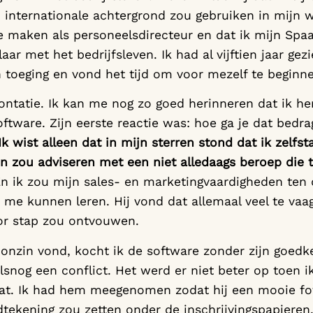
internationale achtergrond zou gebruiken in mijn 
ore maken als personeelsdirecteur en dat ik mijn Spa
aar met het bedrijfsleven. Ik had al vijftien jaar gez
n toeging en vond het tijd om voor mezelf te beginn
ontatie. Ik kan me nog zo goed herinneren dat ik h
oftware. Zijn eerste reactie was: hoe ga je dat bedr
Ik wist alleen dat in mijn sterren stond dat ik zelf
n zou adviseren met een niet alledaags beroep die
n ik zou mijn sales- en marketingvaardigheden ten 
 me kunnen leren. Hij vond dat allemaal veel te vaag
oor stap zou ontvouwen.
 onzin vond, kocht ik de software zonder zijn goedk
lsnog een conflict. Het werd er niet beter op toen
at. Ik had hem meegenomen zodat hij een mooie f
ekening zou zetten onder de inschrijvingspapieren