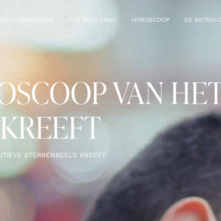
JFSALCHEMISTEN®
THE HOLY GRAIL
HOROSCOOP
DE ASTROLO
OSCOOP VAN HET
 KREEFT
ITIEVE STERRENBEELD KREEFT