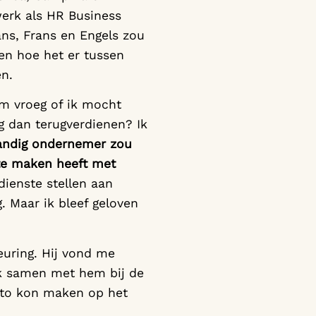
werk als HR Business
ans, Frans en Engels zou
ien hoe het er tussen
en.
em vroeg of ik mocht
ag dan terugverdienen? Ik
standig ondernemer zou
 te maken heeft met
dienste stellen aan
. Maar ik bleef geloven
euring. Hij vond me
 ik samen met hem bij de
oto kon maken op het
.